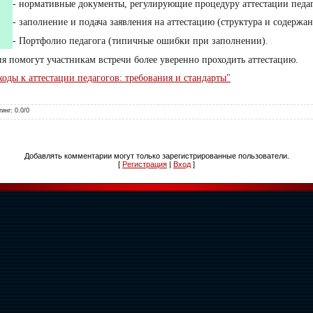
- нормативные документы, регулирующие процедуру аттестации педаг
- заполнение и подача заявления на аттестацию (структура и содержан
- Портфолио педагога (типичные ошибки при заполнении).
я помогут участникам встречи более уверенно проходить аттестацию.
ды к аттестации педагогов: требования и стандарты"
тинг
:
0.0
/
0
Добавлять комментарии могут только зарегистрированные пользователи.
[
Регистрация
|
Вход
]