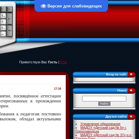
Версия для слабовидящих
Приветствую Вас
Гость
|
RSS
Вход на сайт
17:34
Поиск
иятие, посвящённое аттестации
интересованных в прохождении
ории.
бования к педагогам постоянно
Друзья сайта
вызовам, обладал актуальными
Управление образования
МАДОУ «Детский сад № 5» г.
Горнозаводска
МАДОУ «Детский сад № 37» р.п.
Тёплая Гора