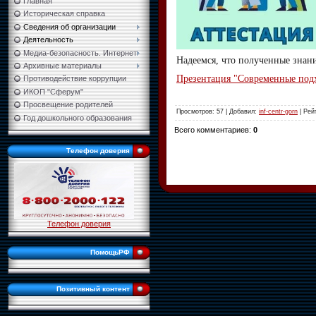
Главная
Историческая справка
Сведения об организации
Деятельность
Медиа-безопасность. Интернет.
Надеемся, что полученные знани
Архивные материалы
Презентация "Современные подхо
Противодействие коррупции
ИКОП "Сферум"
Просвещение родителей
Просмотров
:
57
|
Добавил
:
inf-centr-gorn
|
Рей
Год дошкольного образования
Всего комментариев
:
0
Телефон доверия
Телефон доверия
ПомощьРФ
Позитивный контент