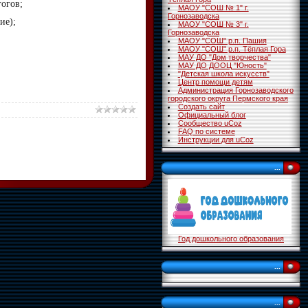
огов;
МАОУ "СОШ № 1" г.
Горнозаводска
ие);
МАОУ "СОШ № 3" г.
Горнозаводска
МАОУ "СОШ" р.п. Пашия
МАОУ "СОШ" р.п. Тёплая Гора
МАУ ДО "Дом творчества"
МАУ ДО ДООЦ "Юность"
"Детская школа искусств"
Центр помощи детям
Администрация Горнозаводского
городского округа Пермского края
Создать сайт
Официальный блог
Сообщество uCoz
FAQ по системе
Инструкции для uCoz
...
Год дошкольного образования
...
...